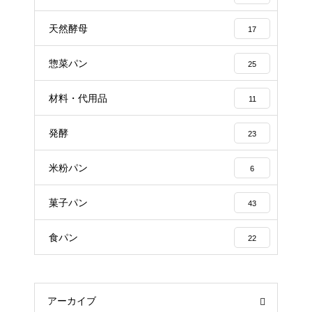
天然酵母
17
惣菜パン
25
材料・代用品
11
発酵
23
米粉パン
6
菓子パン
43
食パン
22
アーカイブ