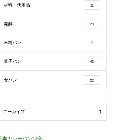
材料・代用品
11
発酵
23
米粉パン
7
菓子パン
43
食パン
22
アーカイブ
日本カレーパン協会