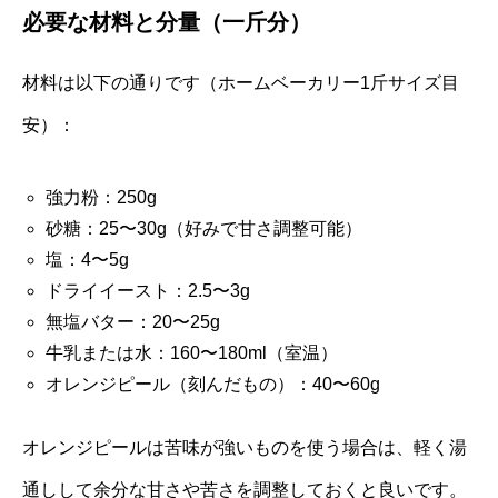
必要な材料と分量（一斤分）
材料は以下の通りです（ホームベーカリー1斤サイズ目
安）：
強力粉：250g
砂糖：25〜30g（好みで甘さ調整可能）
塩：4〜5g
ドライイースト：2.5〜3g
無塩バター：20〜25g
牛乳または水：160〜180ml（室温）
オレンジピール（刻んだもの）：40〜60g
オレンジピールは苦味が強いものを使う場合は、軽く湯
通しして余分な甘さや苦さを調整しておくと良いです。