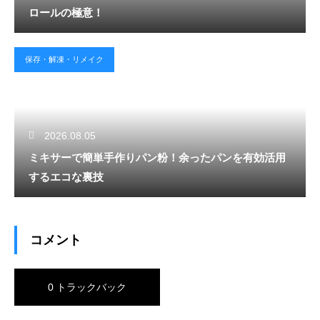
ロールの極意！
保存・解凍・リメイク
2026.08.05
ミキサーで簡単手作りパン粉！余ったパンを有効活用
するエコな裏技
コメント
0 トラックバック