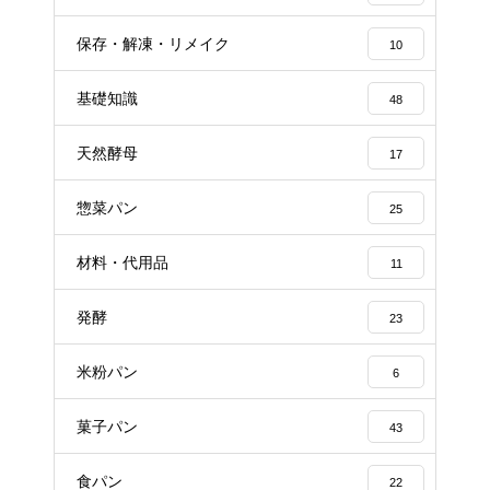
保存・解凍・リメイク
10
基礎知識
48
天然酵母
17
惣菜パン
25
材料・代用品
11
発酵
23
米粉パン
6
菓子パン
43
食パン
22