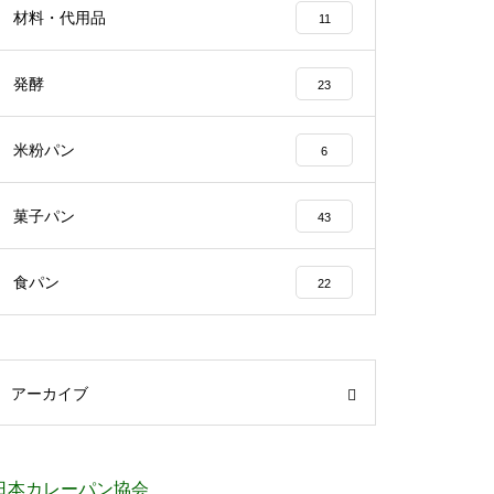
材料・代用品
11
発酵
23
米粉パン
6
菓子パン
43
食パン
22
アーカイブ
日本カレーパン協会