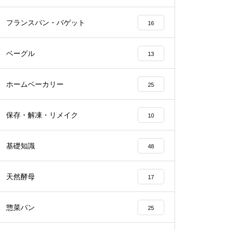
フランスパン・バゲット
16
ベーグル
13
ホームベーカリー
25
保存・解凍・リメイク
10
基礎知識
48
天然酵母
17
惣菜パン
25