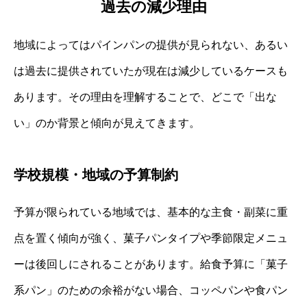
過去の減少理由
地域によってはパインパンの提供が見られない、あるい
は過去に提供されていたが現在は減少しているケースも
あります。その理由を理解することで、どこで「出な
い」のか背景と傾向が見えてきます。
学校規模・地域の予算制約
予算が限られている地域では、基本的な主食・副菜に重
点を置く傾向が強く、菓子パンタイプや季節限定メニュ
ーは後回しにされることがあります。給食予算に「菓子
系パン」のための余裕がない場合、コッペパンや食パン