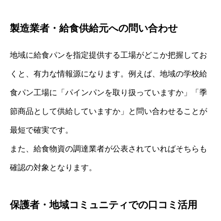
製造業者・給食供給元への問い合わせ
地域に給食パンを指定提供する工場がどこか把握してお
くと、有力な情報源になります。例えば、地域の学校給
食パン工場に「パインパンを取り扱っていますか」「季
節商品として供給していますか」と問い合わせることが
最短で確実です。
また、給食物資の調達業者が公表されていればそちらも
確認の対象となります。
保護者・地域コミュニティでの口コミ活用