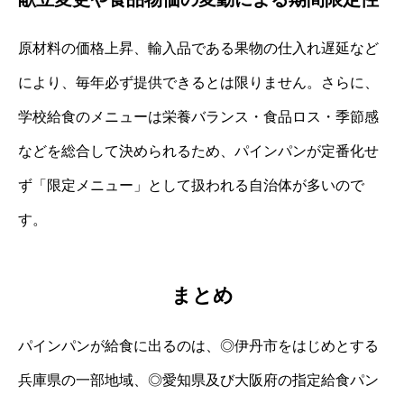
原材料の価格上昇、輸入品である果物の仕入れ遅延など
により、毎年必ず提供できるとは限りません。さらに、
学校給食のメニューは栄養バランス・食品ロス・季節感
などを総合して決められるため、パインパンが定番化せ
ず「限定メニュー」として扱われる自治体が多いので
す。
まとめ
パインパンが給食に出るのは、◎伊丹市をはじめとする
兵庫県の一部地域、◎愛知県及び大阪府の指定給食パン