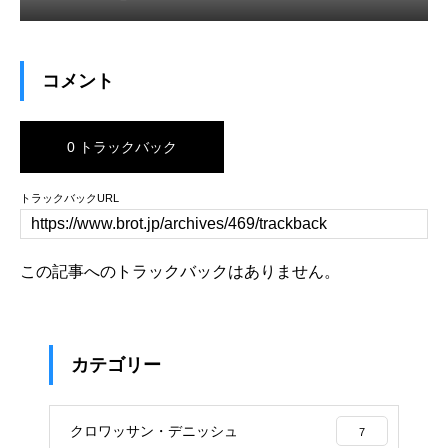
コメント
0 トラックバック
トラックバックURL
この記事へのトラックバックはありません。
カテゴリー
クロワッサン・デニッシュ
7