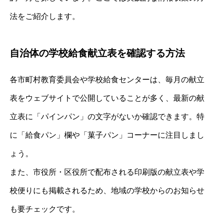
法をご紹介します。
自治体の学校給食献立表を確認する方法
各市町村教育委員会や学校給食センターは、毎月の献立
表をウェブサイトで公開していることが多く、最新の献
立表に「パインパン」の文字がないか確認できます。特
に「給食パン」欄や「菓子パン」コーナーに注目しまし
ょう。
また、市役所・区役所で配布される印刷版の献立表や学
校便りにも掲載されるため、地域の学校からのお知らせ
も要チェックです。