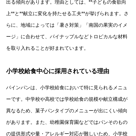
出る傾向があります。理由としては、**子どもの食欲向
上**と**献立に変化を持たせる工夫**が挙げられます。さ
らに、地域によっては「暑さ対策」「南国の果実のイメ
ージ」に合わせて、パイナップルなどトロピカルな材料
を取り入れることが好まれています。
小学校給食中心に採用されている理由
パインパンは、小学校給食において特に見られるメニュ
ーです。中学校や高校では学校給食の規模や献立構成が
異なるため、菓子パンタイプのメニューが出にくい傾向
があります。また、幼稚園保育園などではパンそのもの
の提供形式や量・アレルギー対応が難しいため、小学校