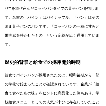
り**を混ぜ込んだコッペパンタイプの菓子パンを指しま
す。名前の「パイン」はパイナップル、「パン」はその
まま菓子パンのパンです。「コッペパンの一種に甘みと
果実感を持たせたもの」という定義が広く通用していま
す。
歴史的背景と給食での採用開始時期
給食でパインパンが採用されたのは、昭和後期から一部
の学校で始まったことが確認されています。企業が「給
食で食べたあの味」をヒントに商品化した例もあり、学
校給食メニューとしての人気が十分に存在していたこと