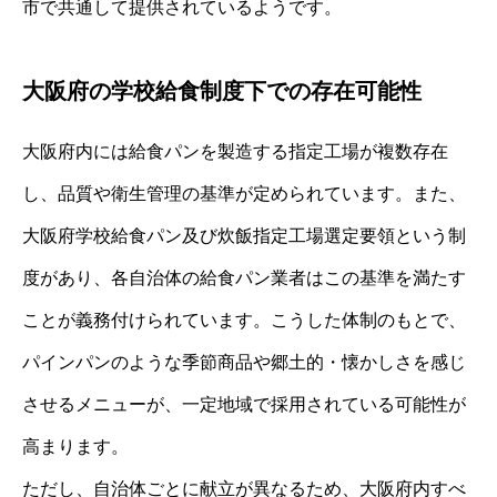
市で共通して提供されているようです。
大阪府の学校給食制度下での存在可能性
大阪府内には給食パンを製造する指定工場が複数存在
し、品質や衛生管理の基準が定められています。また、
大阪府学校給食パン及び炊飯指定工場選定要領という制
度があり、各自治体の給食パン業者はこの基準を満たす
ことが義務付けられています。こうした体制のもとで、
パインパンのような季節商品や郷土的・懐かしさを感じ
させるメニューが、一定地域で採用されている可能性が
高まります。
ただし、自治体ごとに献立が異なるため、大阪府内すべ