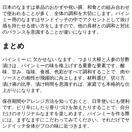
日本のなますは単品のおかずや祝い膳、和食との組み合わせ
で使われることが多く、全体の調和を大切にします。バイン
ミー用のなますはサンドイッチの中でアクセントとして抜け
感を持たせる使い方をしますので、他の具材との調和と対比
のバランスを意識することが違いになります。
まとめ
バインミー に 欠かせない なます 、つまり大根と人参の甘酢
漬けは、バインミーの味を格上げする重要な要素です。酸
味、甘み、塩味、食感、色彩がすべて調和することで、肉や
ソースとの相性が飛躍的に向上します。材料選び、切り方、
漬け液の比率、漬け時間を意識すれば、家庭でも本格的な仕
上がりになります。
保存期間やアレンジ方法を知っておくと、日常使いにも便利
です。ピリ辛にしたり香りづけを加えたりすることで、自分
だけのオリジナルなますを楽しめます。バインミーを作る際
には、まずなますにこだわってみてください。それだけでサ
ンドイッチ全体がプロの味に近づきます。