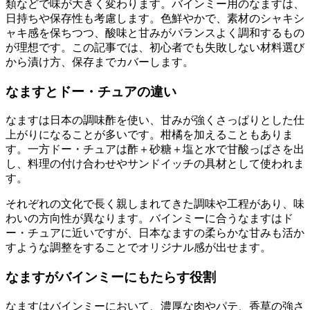
類などで味が大きく変わります。バインミー用のなますは、
日持ちや保存性も考慮します。色鮮やかで、素材のシャキシ
ャキ感を保ちつつ、酸味と甘みがバランスよく調和するもの
が理想です。この記事では、初心者でも失敗しない材料選び
から漬け方、保存までカバーします。
なますとドー・チュアの違い
なますは日本の調味酢を使い、甘みが強くさっぱりとした仕
上がりになることが多いです。柑橘を加えることもありま
す。一方ドー・チュアは酢＋砂糖＋塩と水で甘酸っぱさを出
し、料理の付け合わせやサンドイッチの具材として使われま
す。
それぞれの文化で長く親しまれてきた調味や工程があり、味
わいの方向性が異なります。バインミーに合うなますはド
ー・チュアに近いですが、日本なますの柔らかな甘みも活か
すような調整をすることでオリジナル感が出せます。
なますがバインミーにもたらす役割
なますはバインミーにおいて、濃厚な肉やパテ、香草の強さ