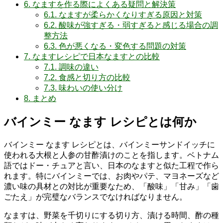
6.
なますを作る際によくある疑問と解決策
6.1.
なますが柔らかくなりすぎる原因と対策
6.2.
酸味が強すぎる・弱すぎると感じる場合の調
整方法
6.3.
色が悪くなる・変色する問題の対策
7.
なますレシピで日本なますとの比較
7.1.
調味の違い
7.2.
食感と切り方の比較
7.3.
味わいの使い分け
8.
まとめ
バインミー なます レシピとは何か
バインミー なます レシピとは、バインミーサンドイッチに
使われる大根と人参の甘酢漬けのことを指します。ベトナム
語ではドー・チュアと言い、日本のなますと似た工程で作ら
れます。特にバインミーでは、お肉やパテ、マヨネーズなど
濃い味の具材との対比が重要なため、「酸味」「甘み」「歯
ごたえ」が完璧なバランスでなければなりません。
なますは、野菜を千切りにする切り方、漬ける時間、酢の種