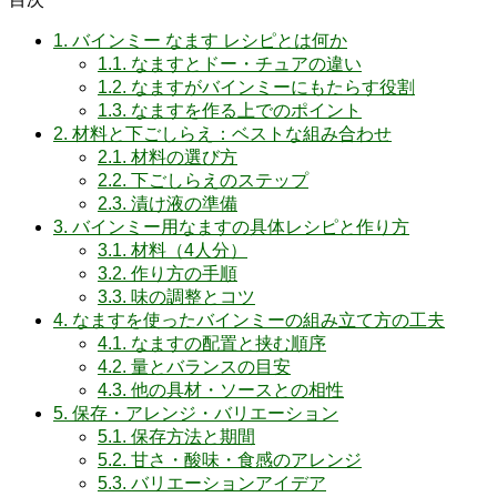
1.
バインミー なます レシピとは何か
1.1.
なますとドー・チュアの違い
1.2.
なますがバインミーにもたらす役割
1.3.
なますを作る上でのポイント
2.
材料と下ごしらえ：ベストな組み合わせ
2.1.
材料の選び方
2.2.
下ごしらえのステップ
2.3.
漬け液の準備
3.
バインミー用なますの具体レシピと作り方
3.1.
材料（4人分）
3.2.
作り方の手順
3.3.
味の調整とコツ
4.
なますを使ったバインミーの組み立て方の工夫
4.1.
なますの配置と挟む順序
4.2.
量とバランスの目安
4.3.
他の具材・ソースとの相性
5.
保存・アレンジ・バリエーション
5.1.
保存方法と期間
5.2.
甘さ・酸味・食感のアレンジ
5.3.
バリエーションアイデア