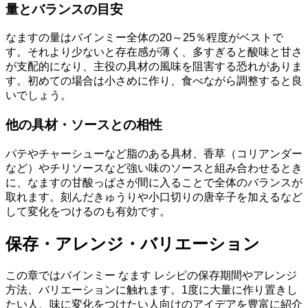
量とバランスの目安
なますの量はバインミー全体の20～25％程度がベストで
す。それより少ないと存在感が薄く、多すぎると酸味と甘さ
が支配的になり、主役の具材の風味を阻害する恐れがありま
す。初めての場合は小さめに作り、食べながら調整すると良
いでしょう。
他の具材・ソースとの相性
パテやチャーシューなど脂のある具材、香草（コリアンダー
など）やチリソースなど強い味のソースと組み合わせるとき
に、なますの甘酸っぱさが間に入ることで全体のバランスが
取れます。刻んだきゅうりや小口切りの唐辛子を加えるなど
して変化をつけるのも有効です。
保存・アレンジ・バリエーション
この章ではバインミー なます レシピの保存期間やアレンジ
方法、バリエーションに触れます。1度に大量に作り置きし
たい人、味に変化をつけたい人向けのアイデアを豊富に紹介