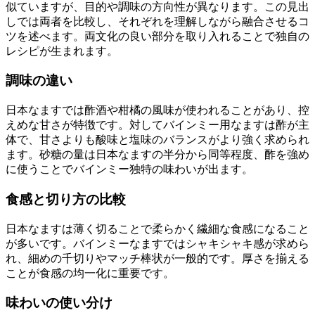
似ていますが、目的や調味の方向性が異なります。この見出
しでは両者を比較し、それぞれを理解しながら融合させるコ
ツを述べます。両文化の良い部分を取り入れることで独自の
レシピが生まれます。
調味の違い
日本なますでは酢酒や柑橘の風味が使われることがあり、控
えめな甘さが特徴です。対してバインミー用なますは酢が主
体で、甘さよりも酸味と塩味のバランスがより強く求められ
ます。砂糖の量は日本なますの半分から同等程度、酢を強め
に使うことでバインミー独特の味わいが出ます。
食感と切り方の比較
日本なますは薄く切ることで柔らかく繊細な食感になること
が多いです。バインミーなますではシャキシャキ感が求めら
れ、細めの千切りやマッチ棒状が一般的です。厚さを揃える
ことが食感の均一化に重要です。
味わいの使い分け