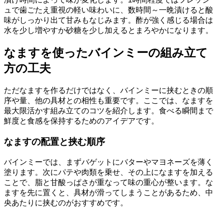
ュで歯ごたえ重視の軽い味わいに、数時間～一晩漬けると酸
味がしっかり出て甘みもなじみます。酢が強く感じる場合は
水を少し増やすか砂糖を少し加えるとまろやかになります。
なますを使ったバインミーの組み立て
方の工夫
ただなますを作るだけではなく、バインミーに挟むときの順
序や量、他の具材との相性も重要です。ここでは、なますを
最大限活かす組み立てのコツを紹介します。食べる瞬間まで
鮮度と食感を保持するためのアイデアです。
なますの配置と挟む順序
バインミーでは、まずバゲットにバターやマヨネーズを薄く
塗ります。次にパテや肉類を乗せ、その上になますを加える
ことで、脂と甘酸っぱさが重なって味の重心が整います。な
ますを先に置くと、具材が滑ってしまうことがあるため、中
央あたりに挟むのがおすすめです。