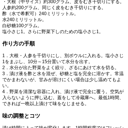
・大根（中サイズ）約300グラム、皮をむき千切りにする。
人参約200グラム、同じく皮をむき千切りにする。
酢（水で希釈可）240ミリリットル。
水240ミリリットル。
白砂糖100グラム。
塩小さじ1。さらに野菜下しのための塩小さじ1。
作り方の手順
1．大根・人参を千切りにし、別ボウルに入れる。塩小さじ
1をまぶし、10分～15分置いて水分を出す。
2．水分が出た野菜をよく絞り、ざるにあけて水を切る。
3．漬け液を酢と水を混ぜ、砂糖と塩を完全に溶かす。常温
でかまわないが、甘みが溶けにくい場合は少し温めてもよ
い。
4．野菜を清潔な容器に入れ、漬け液で完全に覆う。空気が
入らないように押し込む。蓋をして冷蔵庫へ。最低1時間、
できれば一晩以上漬けて味をなじませる。
味の調整とコツ
漬け時間によって味が変化します。1時間程度ではフレッシ