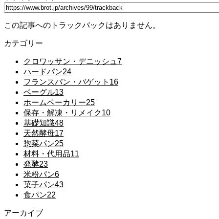
この記事へのトラックバックはありません。
カテゴリー
クロワッサン・デニッシュ
7
ハードパン
24
フランスパン・バゲット
16
ベーグル
13
ホームベーカリー
25
保存・解凍・リメイク
10
基礎知識
48
天然酵母
17
惣菜パン
25
材料・代用品
11
発酵
23
米粉パン
6
菓子パン
43
食パン
22
アーカイブ