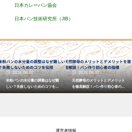
日本カレーパン協会
日本パン技術研究所（JIB）
2026.08.07
2026.08.07
米粉パンの水分量の調整はなぜ難
天然酵母のメリットとデメリット
しい？失敗しないためのコツを伝
を徹底解説！パン作り初心者の指
授
標
運営者情報