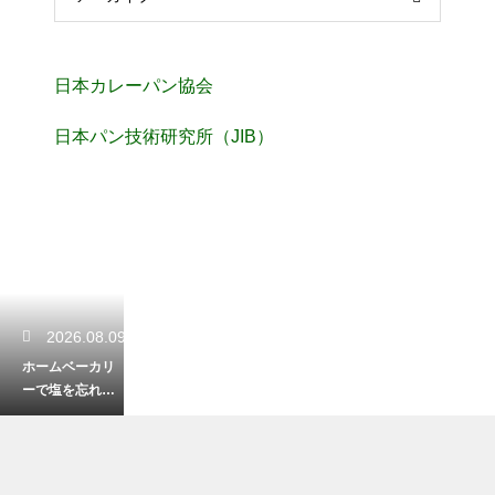
日本カレーパン協会
日本パン技術研究所（JIB）
2026.08.09
ホームベーカリ
ーで塩を忘れた
らどうなる？失
敗した生地の救
済措置