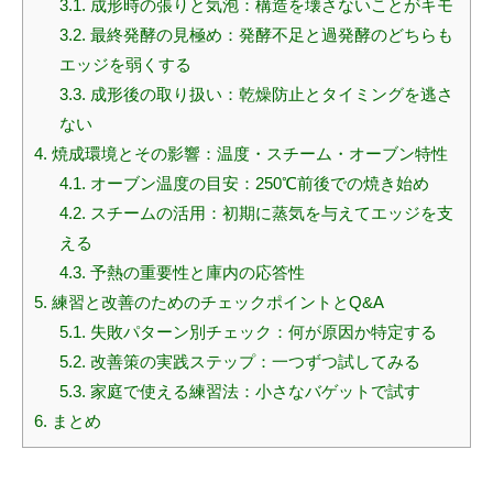
3.1.
成形時の張りと気泡：構造を壊さないことがキモ
3.2.
最終発酵の見極め：発酵不足と過発酵のどちらも
エッジを弱くする
3.3.
成形後の取り扱い：乾燥防止とタイミングを逃さ
ない
4.
焼成環境とその影響：温度・スチーム・オーブン特性
4.1.
オーブン温度の目安：250℃前後での焼き始め
4.2.
スチームの活用：初期に蒸気を与えてエッジを支
える
4.3.
予熱の重要性と庫内の応答性
5.
練習と改善のためのチェックポイントとQ&A
5.1.
失敗パターン別チェック：何が原因か特定する
5.2.
改善策の実践ステップ：一つずつ試してみる
5.3.
家庭で使える練習法：小さなバゲットで試す
6.
まとめ