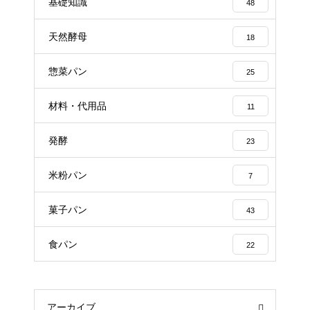
基礎知識
48
天然酵母
18
惣菜パン
25
材料・代用品
11
発酵
23
米粉パン
7
菓子パン
43
食パン
22
アーカイブ