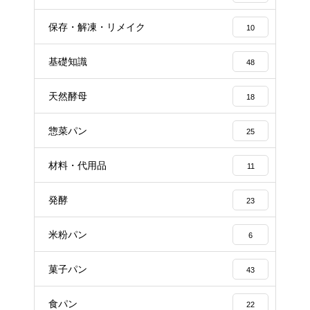
保存・解凍・リメイク
10
基礎知識
48
天然酵母
18
惣菜パン
25
材料・代用品
11
発酵
23
米粉パン
6
菓子パン
43
食パン
22