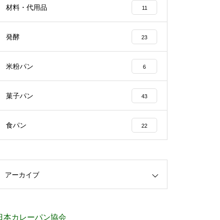
材料・代用品
11
発酵
23
米粉パン
6
菓子パン
43
食パン
22
アーカイブ
日本カレーパン協会