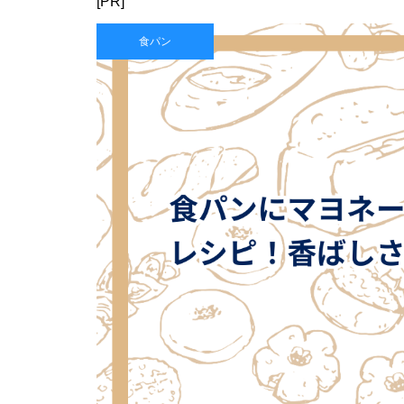
[PR]
食パン