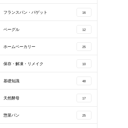
フランスパン・バゲット
16
ベーグル
12
ホームベーカリー
25
保存・解凍・リメイク
10
基礎知識
48
天然酵母
17
惣菜パン
25