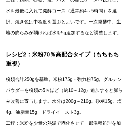
水を最後に入れて発酵コース（通常約4～5時間）を選
択。焼き色は中程度を選ぶとよいです。一次発酵中、生
地の膨らみが弱ければ水を5g追加するなど調整します。
レシピ2：米粉70％高配合タイプ（もちもち
重視）
粉類合計250gを基準。米粉175g・強力粉75g。グルテン
パウダーを粉類の5％ほど（約10～12g）追加すると膨ら
み改善に寄与します。水分は200g～210g。砂糖15g、塩
4g、油脂量15g、ドライイースト3g。
工程：米粉を少量の熱湯で糊化させて一部湯種処理を加