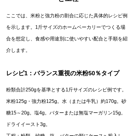
ここでは、米粉と強力粉の割合に応じた具体的レシピ例
を示します。1斤サイズのホームベーカリーでつくる場
合を想定し、食感や用途別に使いやすい配合と手順を紹
介します。
レシピ1：バランス重視の米粉50％タイプ
粉類合計250gを基準とする1斤サイズのレシピ例です。
米粉125g・強力粉125g。水（または牛乳）約170g。砂
糖15～20g。塩4g。バターまたは無塩マーガリン15g。
ドライイースト3g。
工程：粉類、砂糖、塩、バターの順にケースへ投入し、