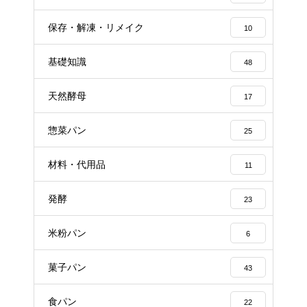
保存・解凍・リメイク
10
基礎知識
48
天然酵母
17
惣菜パン
25
材料・代用品
11
発酵
23
米粉パン
6
菓子パン
43
食パン
22