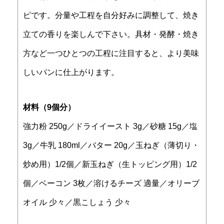
ピです。分量や工程を自分好みに調整して、焼き
立ての香りを楽しんで下さい。具材・発酵・焼き
方など一つひとつの工程に注目すると、より美味
しいパンに仕上がります。
材料（9個分）
強力粉 250g／ドライイースト 3g／砂糖 15g／塩
3g／牛乳 180ml／バター 20g／玉ねぎ（薄切り・
炒め用）1/2個／新玉ねぎ（生トッピング用）1/2
個／ベーコン 3枚／溶けるチーズ 適量／オリーブ
オイル 少々／黒こしょう 少々